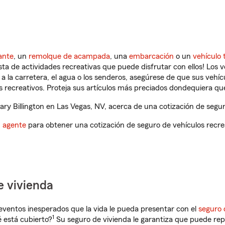
ante
, un
remolque de acampada
, una
embarcación
o un
vehículo 
ista de actividades recreativas que puede disfrutar con ellos! Los 
a la carretera, el agua o los senderos, asegúrese de que sus vehí
 recreativos. Proteja sus artículos más preciados dondequiera qu
y Billington en Las Vegas, NV, acerca de una cotización de segur
n agente
para obtener una cotización de seguro de vehículos recre
e vivienda
eventos inesperados que la vida le pueda presentar con el
seguro 
1
 está cubierto?
Su seguro de vivienda le garantiza que puede rep