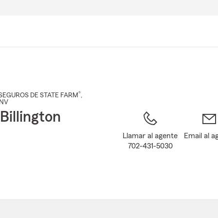
Pasar
al
contenido
principal
®
SEGUROS DE STATE FARM
,
 NV
Billington
Llamar al agente
Email al a
702-431-5030