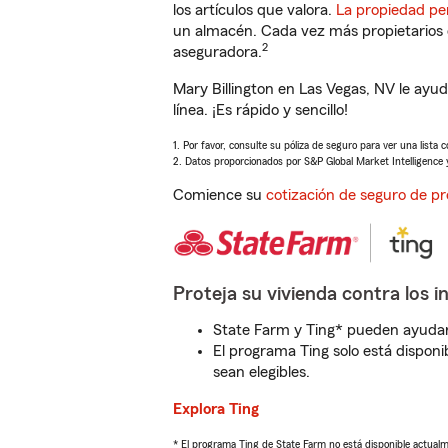
los artículos que valora.
La propiedad pe
un almacén. Cada vez más propietarios 
2
aseguradora.
Mary Billington en Las Vegas, NV le ay
línea. ¡Es rápido y sencillo!
1. Por favor, consulte su póliza de seguro para ver una lista 
2. Datos proporcionados por S&P Global Market Intelligence 
Comience su
cotización de seguro de pr
Proteja su vivienda contra los i
State Farm y Ting* pueden ayudarl
El programa Ting solo está disponib
sean elegibles.
Explora Ting
* El programa Ting de State Farm no está disponible actua