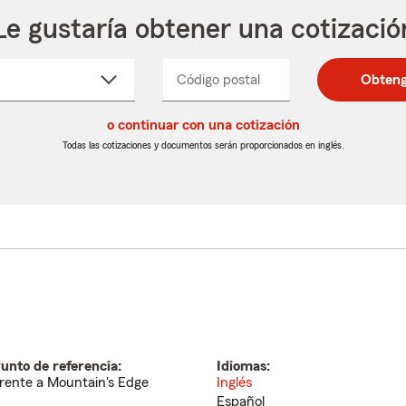
Le gustaría obtener una cotizació
cione
Código postal
Ingresa
Ingresa
Obteng
_____
un
un
re
código
código
cto
o continuar con una cotización
postal
postal
de
de
Todas las cotizaciones y documentos serán proporcionados en inglés.
egable
5
5
dígitos
dígitos
unto de referencia:
Idiomas:
rente a Mountain's Edge
Inglés
Español