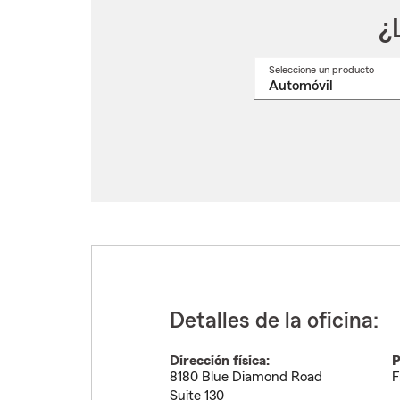
¿
Seleccione un producto
Selec
un
nomb
de
produ
del
menú
despl
Detalles de la oficina:
Dirección física:
P
8180 Blue Diamond Road
F
Suite 130