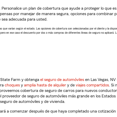
. Personalice un plan de cobertura que ayude a proteger lo que es 
pensas por manejar de manera segura, opciones para combinar pól
e sea adecuada para usted.
 que varían según el estado. Las opciones de cobertura son seleccionadas por el cliente y la disponib
, pero en ese caso el descuento por dos o más compras de diferentes líneas de seguro no aplicará. 
n State Farm y obtenga
el seguro de automóviles
en Las Vegas, NV 
tra
choques
y
amplia hasta de alquiler
y de
viajes compartidos
. Si
s proveemos cobertura de seguro de carros para nuevos conductores
l proveedor de seguro de automóviles más grande en los Estados
seguro de automóviles y de vivienda.
dará a comenzar después de que haya completado una cotización de