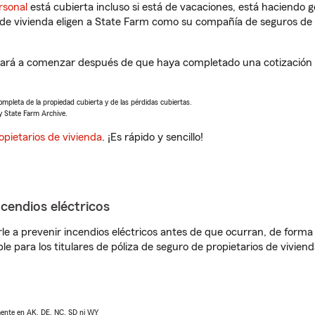
rsonal
está cubierta incluso si está de vacaciones, está haciendo g
de vivienda eligen a State Farm como su compañía de seguros de 
udará a comenzar después de que haya completado una cotización d
completa de la propiedad cubierta y de las pérdidas cubiertas.
y State Farm Archive.
opietarios de vivienda
. ¡Es rápido y sencillo!
ncendios eléctricos
e a prevenir incendios eléctricos antes de que ocurran, de forma 
le para los titulares de póliza de seguro de propietarios de vivie
lmente en AK, DE, NC, SD ni WY