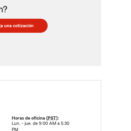
n?
a una cotización
Horas de oficina (
PST
):
Lun. - jue. de 9:00 AM a 5:30
PM